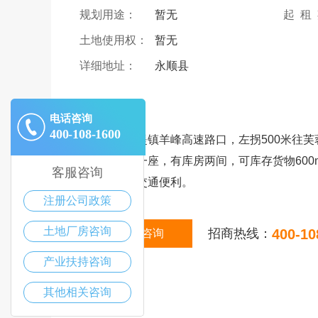
规划用途：
暂无
起 租
土地使用权：
暂无
详细地址：
永顺县
|
描述
电话咨询
400-108-1600
下永顺县石堤镇羊峰高速路口，左拐500米往芙
新建冷藏库一座，有库房两间，可库存货物600m
客服咨询
临近高速，交通便利。
注册公司政策
土地厂房咨询
招商热线：
400-10
在线咨询
产业扶持咨询
其他相关咨询