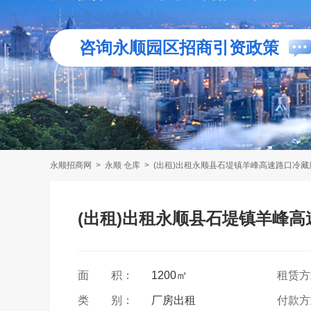
咨询永顺园区招商引资政策
永顺招商网
>
永顺 仓库
>
(出租)出租永顺县石堤镇羊峰高速路口冷
(出租)出租永顺县石堤镇羊峰
面 积：
1200㎡
租赁
类 别：
厂房出租
付款