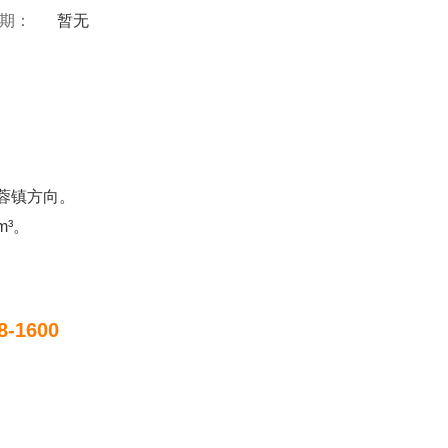
 期：
暂无
蓉镇方向。
³。
8-1600