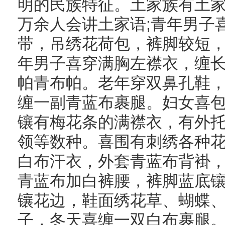
明的民族特征。土家族有土
万余人会讲土家语;青年男子
带，吊绣花荷包，裤脚较短
年男子喜穿满胸左襟衣，缠
帕青布帕。老年穿双鼻孔鞋
缠一副青蓝布裹腿。妇女喜
镶有梅花条的满襟衣，有外
领等数种。喜围有刺绣各种
白布汗衣，外套青蓝布背褂，称 
青蓝布加白裤腰，裤脚蓝底
镶花边，鞋面绣花草、蝴蝶
子，冬天喜缠一双白布裹腿