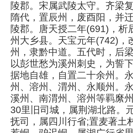
陵郡。宋属武陵太守。齐梁
隋代，置辰州，废酉阳，并
陵郡。唐天授二年(691)，
州大乡县。天宝元年(742)
州，隶黔中道。五代时，后梁开
以彭世愁为溪州刺史，为誓
据地自雄，自置二十余州。
州、溶州、渭州、永顺州。
溪州、南渭州、溶州等羁縻
30里旧司城，属荆湖北路。
抚司，属四川行省;置麦著土