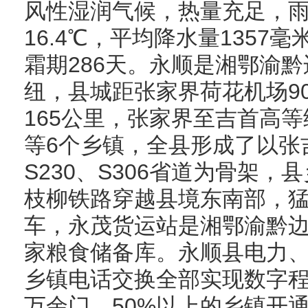
风性湿润气候，热量充足，
16.4℃，平均降水量1357
霜期286天。永顺是湘鄂渝
纽，县城距张家界荷花机场9
165公里，张家界至吉首高
等6个乡镇，全县形成了以张
S230、S306省道为骨架，
枝柳铁路穿越县境东南部，
车，永茂货运站是湘鄂渝黔
家粮食储备库。永顺县电力
乡镇电话交换全部实现数字程
万余门，50%以上的乡镇开