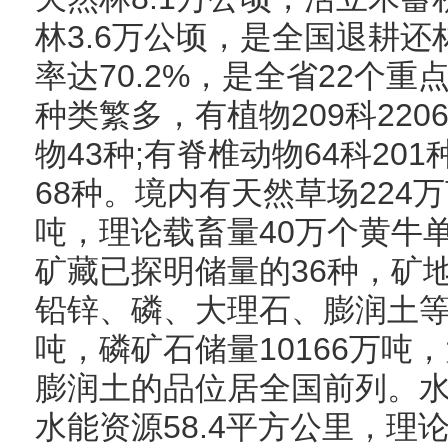
林3.6万公顷，是全国退耕
率达70.2%，是全省22个
种类繁多，有植物209科22
物43种;有脊椎动物64科2
68种。境内有天然草场224
吨，理论载畜量40万个黄牛
矿藏已探明储量的36种，矿
铅锌、磷、大理石、膨润土等
吨，磷矿石储量10166万吨
膨润土的品位居全国前列。
水能资源58.4平方公里，理论