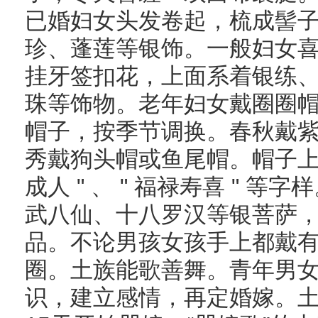
已婚妇女头发卷起，梳成髻
珍、蓬莲等银饰。一般妇女
挂牙签扣花，上面系着银练
珠等饰物。老年妇女戴圈圈
帽子，按季节调换。春秋戴
秀戴狗头帽或鱼尾帽。帽子上绣 "
成人 " 、 " 福禄寿喜 " 
武八仙、十八罗汉等银菩萨
品。不论男孩女孩手上都戴
圈。土族能歌善舞。青年男
识，建立感情，再定婚嫁。土