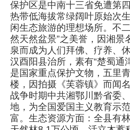
保护区是中南十三省免遭第
热带低海拔常绿阔叶原始次
闲生态旅游的理想场所。不二
然天然盆景”之美誉，因湘景
泉而成为人们拜佛、疗养、
汉酉阳县治所，素有“楚蜀通
是国家重点保护文物，五里
楼，因拍摄《芙蓉镇》而闻
战争时期中共湘鄂川黔省委
地，为全国爱国主义教育示
富。生态资源方面：全县有林地
天然林8.1万公顷，活立木蓄