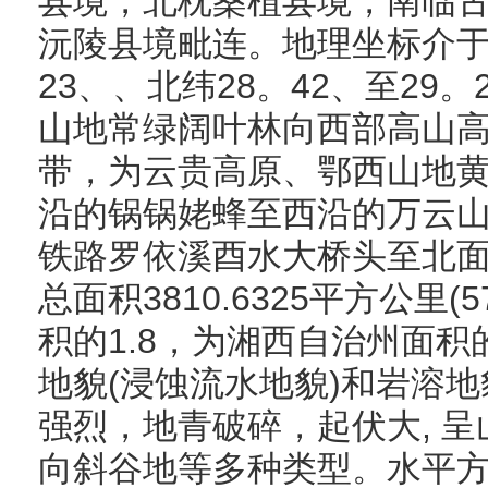
县境，北枕桑植县境，南临
沅陵县境毗连。地理坐标介于东
23、、北纬28。42、至29
山地常绿阔叶林向西部高山
带，为云贵高原、鄂西山地
沿的锅锅姥蜂至西沿的万云山
铁路罗依溪酉水大桥头至北面
总面积3810.6325平方公里(
积的1.8，为湘西自治州面积
地貌(浸蚀流水地貌)和岩溶
强烈，地青破碎，起伏大, 
向斜谷地等多种类型。水平