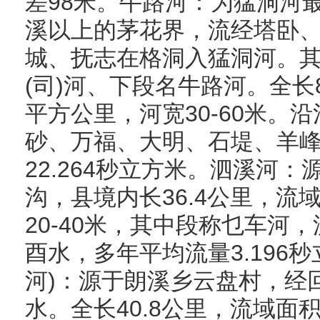
差98米。牛路河：为猛洞河
溪以上的茅花界，流经塔卧
城、抚志在格洞入猛洞河。
(司)河、下段名牛路河。全长88
平方公里，河宽30-60米。
砂、万福、大明、石堤、羊
22.264秒立方米。泗溪河
沟，县境内长36.4公里，流域
20-40米，其中段称乜车河
酉水，多年平均流量3.196
河)：源于朗溪乡云盘村，经
水。全长40.8公里，流域面积2