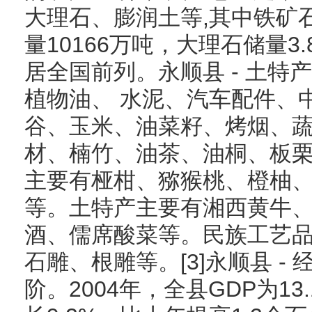
大理石、膨润土等,其中铁矿石
量10166万吨，大理石储量
居全国前列。永顺县 - 土特
植物油、 水泥、汽车配件、
谷、玉米、油菜籽、烤烟、
材、楠竹、油茶、油桐、板栗
主要有桠柑、猕猴桃、橙柚
等。土特产主要有湘西黄牛
酒、儒席酸菜等。民族工艺
石雕、根雕等。[3]永顺县 -
阶。2004年，全县GDP为13