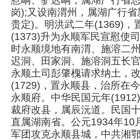
惹峒、驴迟峒，属湖广行省思
岗);又设南渭州，属湖广行省
贵定)。明洪武二年(1369
(1373)升为永顺军民宣慰使
时永顺境地有南渭、施溶二
迟洞、田家洞、施溶洞五长官司
永顺土司彭肇槐请求纳土，
(1729)，置永顺县，治所
永顺府。中华民国元年(1912
裁府改县，属辰沅道。民国十一
直属湖南省。公元1934年1
军团攻克永顺县城，中共湘