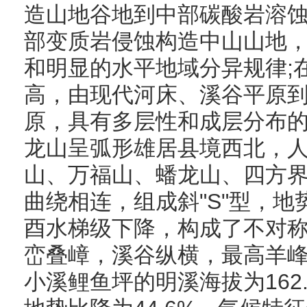
造山地谷地到中部碳酸岩溶
部变质岩侵蚀构造中山山地
和明显的水平地域分异规律;
高，由现代河床、溪谷平原
原，具有多层性和成层分布
龙山呈弧形雄居县境西北，
山、万福山、蟠龙山、四方
曲绕相连，组成斜"S"型，
酉水梯级下降，构成了不对称
峦叠嶂，溪谷纵横，最高羊峰山
小溪鲤鱼坪的明溪海拔为162.