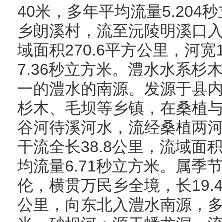
40米，多年平均流量5.20
乡朗溪村，流至沅陵明溪口入
域面积270.6平方公里，河宽
7.36秒立方米。澧水水系杉
一的澧水的南源。发源于县
杉木、毛坝等乡镇，在桑植
谷河待溪河水，流经桑植两
干流全长38.8公里，流域面积
均流量6.71秒立方米。属季
伦，横贯万民乡全境，长19.4
公里，向东北入澧水南源，多年