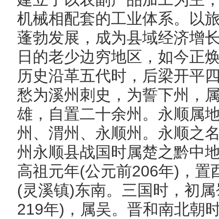
机械相配套的工业体系。以
蓬勃发展，成为县域经济增
日的老少边穷地区，如今正焕
历史沿革五代时，后梁开平四年
愁为溪州刺史，为誓下州，
雄，自置二十余州。永顺属
州、渭州、永顺州。永顺之
州永顺县战国时属楚之黔中
高祖元年(公元前206年)，
(灵溪镇)东南。三国时，初属
219年)，属吴。晋和南北