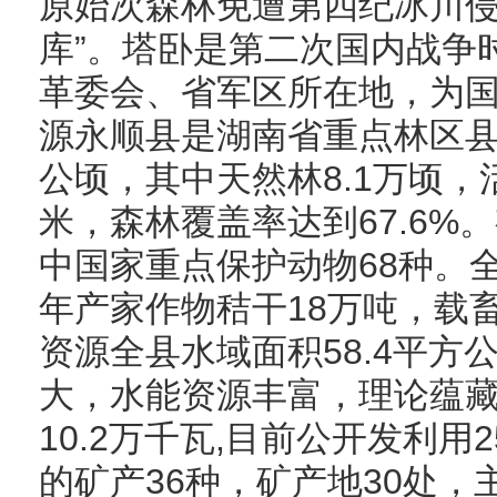
原始次森林免遭第四纪冰川
库”。塔卧是第二次国内战争
革委会、省军区所在地，为
源永顺县是湖南省重点林区县，
公顷，其中天然林8.1万顷，
米，森林覆盖率达到67.6%。
中国家重点保护动物68种。
年产家作物秸干18万吨，载
资源全县水域面积58.4平方
大，水能资源丰富，理论蕴藏量
10.2万千瓦,目前公开发利
的矿产36种，矿产地30处