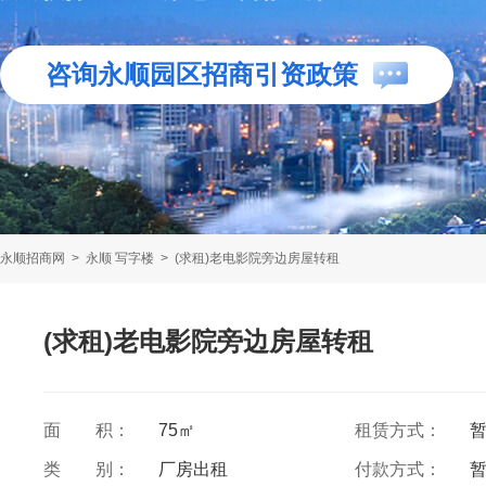
咨询永顺园区招商引资政策
永顺招商网
>
永顺 写字楼
>
(求租)老电影院旁边房屋转租
(求租)老电影院旁边房屋转租
面 积：
75㎡
租赁方式：
类 别：
厂房出租
付款方式：