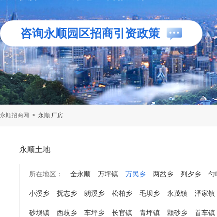
咨询永顺园区招商引资政策
永顺招商网
>
永顺 厂房
永顺土地
所在地区：
全永顺
万坪镇
万民乡
两岔乡
列夕乡
勺
小溪乡
抚志乡
朗溪乡
松柏乡
毛坝乡
永茂镇
泽家镇
砂坝镇
西歧乡
车坪乡
长官镇
青坪镇
颗砂乡
首车镇